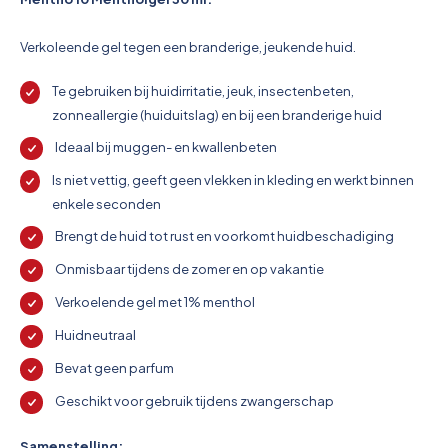
Pictogrammen
Verkoleende gel tegen een branderige, jeukende huid.
Te gebruiken bij huidirritatie, jeuk, insectenbeten,
zonneallergie (huiduitslag) en bij een branderige huid
Ideaal bij muggen- en kwallenbeten
Is niet vettig, geeft geen vlekken in kleding en werkt binnen
enkele seconden
Brengt de huid tot rust en voorkomt huidbeschadiging
Onmisbaar tijdens de zomer en op vakantie
Verkoelende gel met 1% menthol
Huidneutraal
Bevat geen parfum
Geschikt voor gebruik tijdens zwangerschap
Samenstelling: