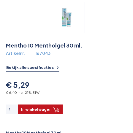
Overkoepelende EHBO organisaties
Verbandkoffers
Lesmateriaal
Mentho 10 Mentholgel 30 ml.
Verbandmiddelen
Artikelnr.
167043
Pleisters
Bekijk alle specificaties
Farmacie & bescherming
€ 5,29
Stop de Bloeding
€ 6,40 incl. 21% BTW
Instrumenten
In winkelwagen
Brandbestrijding & Rookmelders
Mentho 10 Mentholgel 30 ml.