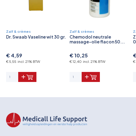
Zalf & crèmes
Zalf & crèmes
Z
Dr. Swaab Vaseline wit 30 gr.
Chemodol neutrale
Z
massage-olie flacon 50...
0
€ 4,59
€ 10,25
€
€ 5,55 incl. 21% BTW
€ 12,40 incl. 21% BTW
€