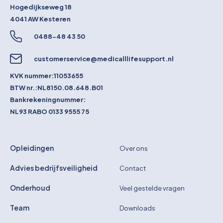
Hogedijkseweg 18
4041 AW
Kesteren
0488-48 43 50
customerservice@medicalllifesupport.nl
KVK nummer:
11053655
BTW nr.:
NL8150.08.648.B01
Bankrekeningnummer:
NL93 RABO 0133 9555 75
Opleidingen
Over ons
Advies bedrijfsveiligheid
Contact
Onderhoud
Veel gestelde vragen
Team
Downloads