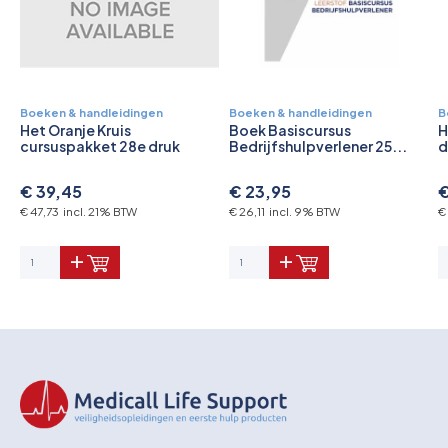
Pictogrammen
Boeken & handleidingen
Boeken & handleidingen
B
Het Oranje Kruis
Boek Basiscursus
H
cursuspakket 28e druk
Bedrijfshulpverlener 25...
d
€ 39,45
€ 23,95
€
€ 47,73 incl. 21% BTW
€ 26,11 incl. 9% BTW
€