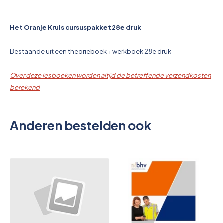
Overkoepelende EHBO organisaties
Verbandkoffers
Het Oranje Kruis cursuspakket 28e druk
Lesmateriaal
Bestaande uit een theorieboek + werkboek 28e druk
Verbandmiddelen
Over deze lesboeken worden altijd de betreffende verzendkosten
berekend
Pleisters
Anderen bestelden ook
Farmacie & bescherming
Stop de Bloeding
Instrumenten
Brandbestrijding & Rookmelders