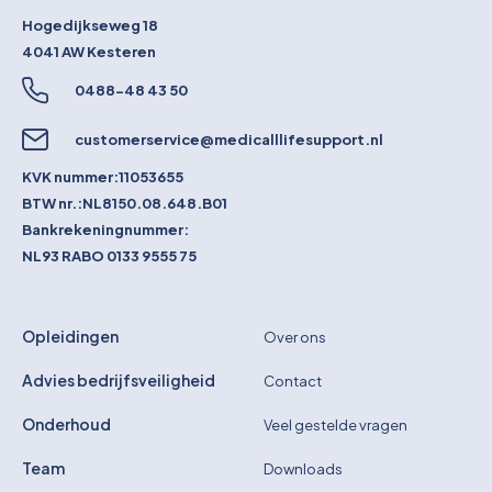
Hogedijkseweg 18
4041 AW
Kesteren
0488-48 43 50
customerservice@medicalllifesupport.nl
KVK nummer:
11053655
BTW nr.:
NL8150.08.648.B01
Bankrekeningnummer:
NL93 RABO 0133 9555 75
Opleidingen
Over ons
Advies bedrijfsveiligheid
Contact
Onderhoud
Veel gestelde vragen
Team
Downloads