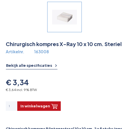
Overkoepelende EHBO organisaties
Verbandkoffers
Lesmateriaal
Chirurgisch kompres X-Ray 10 x 10 cm. Steriel
Verbandmiddelen
Artikelnr.
163008
Pleisters
Bekijk alle specificaties
Farmacie & bescherming
€ 3,34
Stop de Bloeding
€ 3,64 incl. 9% BTW
Instrumenten
In winkelwagen
Brandbestrijding & Rookmelders
Chirurgisch kompres Röntgenstraal 10 x 10 cm.
2 x 5 stuks (per