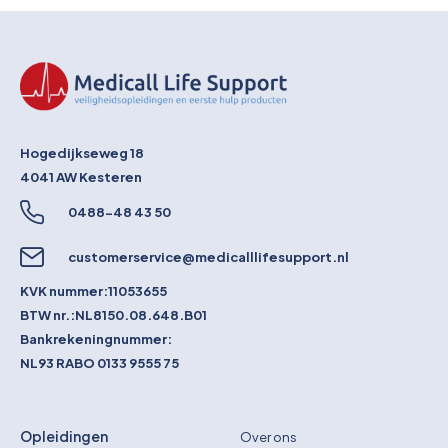
Hogedijkseweg 18
4041 AW
Kesteren
0488-48 43 50
customerservice@medicalllifesupport.nl
KVK nummer:
11053655
BTW nr.:
NL8150.08.648.B01
Bankrekeningnummer:
NL93 RABO 0133 9555 75
Opleidingen
Over ons