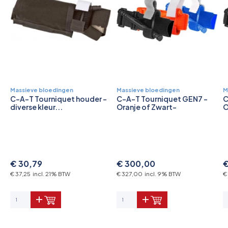
Massieve bloedingen
Massieve bloedingen
M
C-A-T Tourniquet houder -
C-A-T Tourniquet GEN7 -
C
diverse kleur...
Oranje of Zwart-
O
€ 30,79
€ 300,00
€
€ 37,25 incl. 21% BTW
€ 327,00 incl. 9% BTW
€