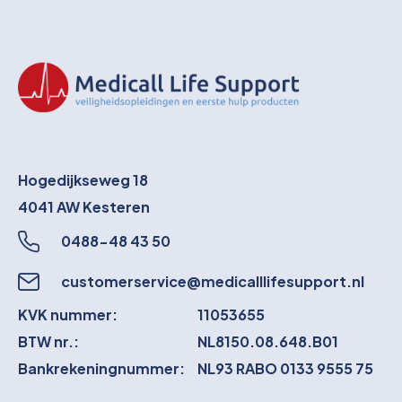
Hogedijkseweg 18
4041 AW
Kesteren
0488-48 43 50
customerservice@medicalllifesupport.nl
KVK nummer:
11053655
BTW nr.:
NL8150.08.648.B01
Bankrekeningnummer:
NL93 RABO 0133 9555 75