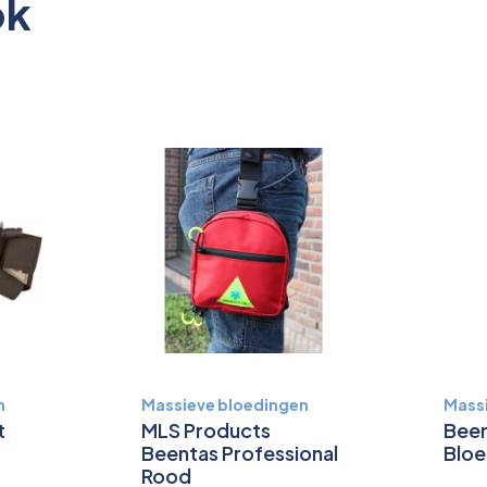
ok
n
Massieve bloedingen
Mass
t
MLS Products
Been
Beentas Professional
Bloe
Rood