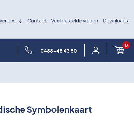
ver ons
Contact
Veel gestelde vragen
Downloads
0
0488-48 43 50
dische Symbolenkaart